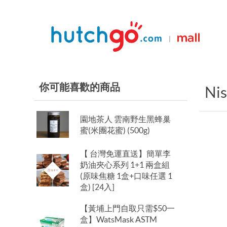
|
你可能喜歡的商品
Nis
園地茶人 雲南野生黑蜂巢
蜜(米團花蜜) (500g)
【 台灣免運直送】簡單李
奶油夾心系列 1+1 兩盒組
(原味焦糖 1盒+口味任選 1
盒) [24入]
【黃埔上門自取只需$50一
盒】WatsMask ASTM