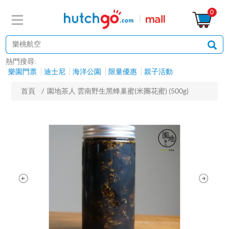
0
熱門搜尋:
樂園門票
迪士尼
海洋公園
限量優惠
親子活動
首頁
/
園地茶人 雲南野生黑蜂巢蜜(米團花蜜) (500g)