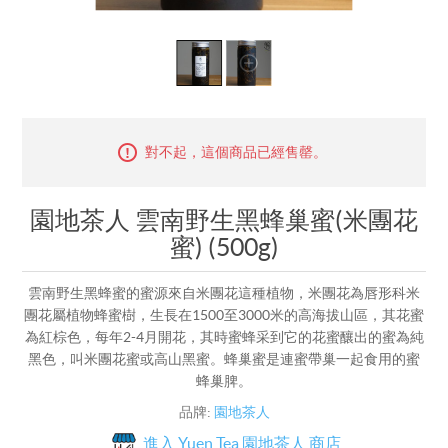
對不起，這個商品已經售罄。
園地茶人 雲南野生黑蜂巢蜜(米團花
蜜) (500g)
雲南野生黑蜂蜜的蜜源來自米團花這種植物，米團花為唇形科米
團花屬植物蜂蜜樹，生長在1500至3000米的高海拔山區，其花蜜
為紅棕色，每年2-4月開花，其時蜜蜂采到它的花蜜釀出的蜜為純
黑色，叫米團花蜜或高山黑蜜。蜂巢蜜是連蜜帶巢一起食用的蜜
蜂巢脾。
品牌:
園地茶人
進入 Yuen Tea 園地茶人 商店