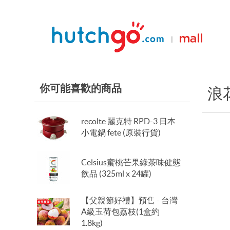
|
你可能喜歡的商品
浪
recolte 麗克特 RPD-3 日本
小電鍋 fete (原裝行貨)
Celsius蜜桃芒果綠茶味健態
飲品 (325ml x 24罐)
【父親節好禮】預售 - 台灣
A級玉荷包荔枝(1盒約
1.8kg)