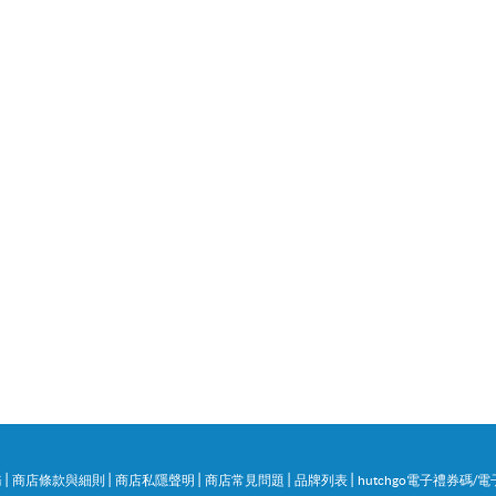
|
|
|
|
|
務
商店條款與細則
商店私隱聲明
商店常見問題
品牌列表
hutchgo電子禮券碼