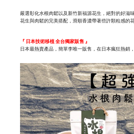
嚴選彰化水根肉鬆以及新竹新福源花生，絕對的好滋
花生與肉鬆的完美搭配，滑順香濃帶著些許顆粒感的
『 日本技術移植 全台獨家販售 』
日本最熱賣產品，簡單李唯一販售，在日本瘋狂熱銷