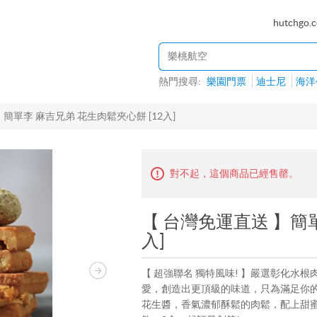
hutchgo.
熱門搜尋:
樂園門票
迪士尼
海洋
】簡單李 麻吉兄弟 花生肉鬆夾心餅 [12入]
對不起，這個商品已經售罄。
【 台灣免運直送 】簡單
入]
【 超強聯名 獨特風味! 】嚴選彰化
愛，創造出更頂級的味道，只為滿足你
花生醬，香氣濃郁酥鬆的肉鬆，配上甜蜜