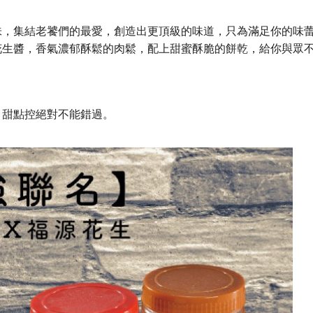
味，集結老饕們的最愛，創造出更頂級的味道，只為滿足你的味
花生醬，香氣濃郁酥鬆的肉鬆，配上甜蜜酥脆的餅乾，給你與眾
，甜點控絕對不能錯過。