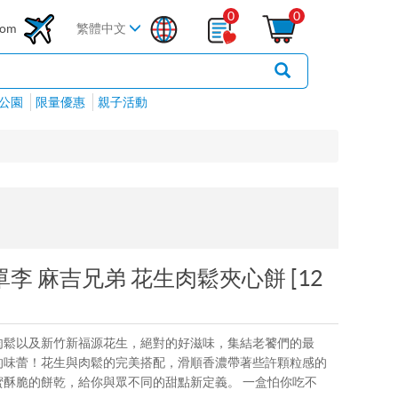
0
0
com
繁體中文
公園
限量優惠
親子活動
李 麻吉兄弟 花生肉鬆夾心餅 [12
水根肉鬆以及新竹新福源花生，絕對的好滋味，集結老饕們的最
的味蕾！花生與肉鬆的完美搭配，滑順香濃帶著些許顆粒感的
酥脆的餅乾，給你與眾不同的甜點新定義。 一盒怕你吃不