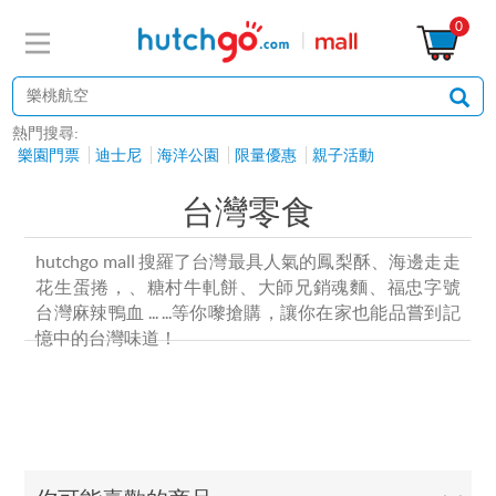
0
熱門搜尋:
樂園門票
迪士尼
海洋公園
限量優惠
親子活動
台灣零食
hutchgo mall 搜羅了台灣最具人氣的
鳳梨酥
、
海邊走走
花生蛋捲，、糖村牛軋餅、大師兄銷魂麵、福忠字號
台灣麻辣鴨血 ... ...等你嚟搶購，讓你在家也能品嘗到記
憶中的台灣味道！