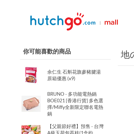
|
你可能喜歡的商品
地
余仁生 石斛花旗參豬腱湯
原箱優惠 (x9)
BRUNO - 多功能電熱鍋
BOE021 [香港行貨] 多色選
擇/Miffy全新限定聯名電熱
鍋
【父親節好禮】預售 - 台灣
A級玉荷包荔枝(1盒約