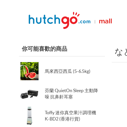
|
你可能喜歡的商品
な
馬來西亞西瓜 (5-6.5kg)
芬蘭 QuietOn Sleep 主動降
噪 抗鼻鼾耳塞
Toffy 迷你真空果汁調理機
K-BD2 (香港行貨)