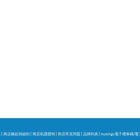
|
|
|
|
|
務
商店條款與細則
商店私隱聲明
商店常見問題
品牌列表
hutchgo電子禮券碼