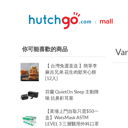
|
你可能喜歡的商品
Va
【 台灣免運直送 】簡單李
麻吉兄弟 花生肉鬆夾心餅
[12入]
芬蘭 QuietOn Sleep 主動降
噪 抗鼻鼾耳塞
【黃埔上門自取只需$50一
盒】WatsMask ASTM
LEVEL 3 三層醫用外科口罩