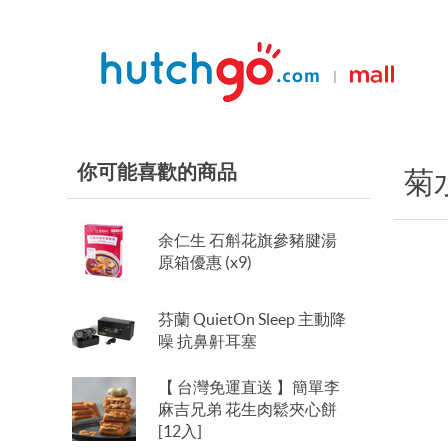
|
你可能喜歡的商品
菊
余仁生 石斛花旗參豬腱湯
原箱優惠 (x9)
芬蘭 QuietOn Sleep 主動降
噪 抗鼻鼾耳塞
【 台灣免運直送 】簡單李
麻吉兄弟 花生肉鬆夾心餅
[12入]