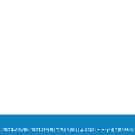
|
|
|
|
|
務
商店條款與細則
商店私隱聲明
商店常見問題
品牌列表
hutchgo電子禮券碼