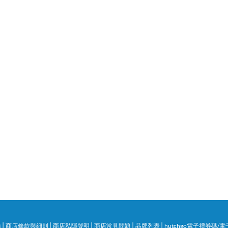
|
|
|
|
|
務
商店條款與細則
商店私隱聲明
商店常見問題
品牌列表
hutchgo電子禮券碼