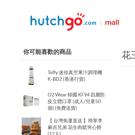
|
你可能喜歡的商品
花王
Toffy 迷你真空果汁調理機
K-BD2 (香港行貨)
O2 Wear 韓國 KF94 四層防
疫立體口罩 (成人/兒童50
個) (免費送貨)
【 台灣免運直送 】簡單李
麻吉兄弟 花生肉鬆夾心餅
[12入]