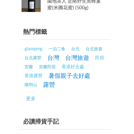
園地茶人 雲南野生黑蜂巢
蜜(米團花蜜) (500g)
熱門標籤
glamping
一泊二食
台北
台北旅遊
台灣
台灣旅遊
民宿
台北露營
香港好去處
宜蘭
宜蘭民宿
暑假親子去好處
香港露營
露營
陽明山
更多
必讀掃貨手記