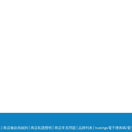
|
|
|
|
|
務
商店條款與細則
商店私隱聲明
商店常見問題
品牌列表
hutchgo電子禮券碼