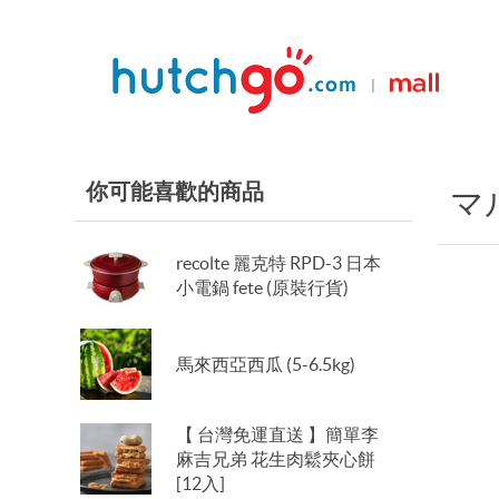
|
你可能喜歡的商品
マ
recolte 麗克特 RPD-3 日本
小電鍋 fete (原裝行貨)
馬來西亞西瓜 (5-6.5kg)
【 台灣免運直送 】簡單李
麻吉兄弟 花生肉鬆夾心餅
[12入]