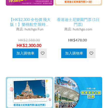
【HK$2,300 全包價 飛大
香港迪士尼樂園門票 (1日
阪！】樂桃航空 限時精
門票)
選 - 香港至大阪來回機票
商店:
hutchgo Fun
商店:
hutchgo.com
連稅項 已包含一件 20kg
托運行李及一件 7kg手提
HK$2,588.00
HK$478.00
行李
HK$2,300.00