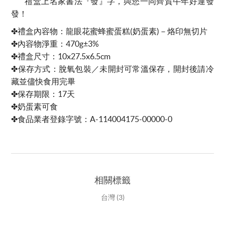
禮盒上名家書法『發』字，與您一同齊賀牛年好運發
發！
✤禮盒內容物：龍眼花蜜蜂蜜蛋糕(奶蛋素)－烙印無切片
✤內容物淨重：470g±3%
✤禮盒尺寸：10x27.5x6.5cm
✤保存方式：脫氧包裝／未開封可常溫保存，開封後請冷
藏並儘快食用完畢
✤保存期限：17天
✤奶蛋素可食
✤食品業者登錄字號：A-114004175-00000-0
相關標籤
台灣
(3)