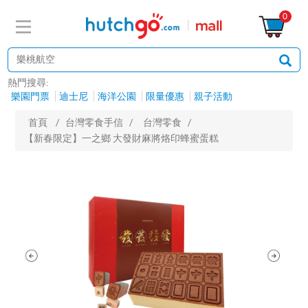
0
熱門搜尋:
樂園門票
迪士尼
海洋公園
限量優惠
親子活動
首頁
/
台灣零食手信
/
台灣零食
/
【新春限定】一之鄉 大發財麻將烙印蜂蜜蛋糕