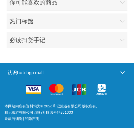
你可能喜欢的商品
热门标籤
必读扫货手记
认识hutchgo mall
本网站内所有资料均为©
2026
和记旅游有限公司版权所有。
和记旅游有限公司 : 旅行社牌照号码351033
条款与细则
|
私隐声明