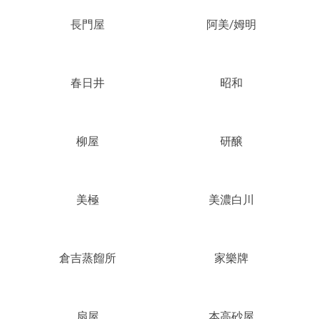
長門屋
阿美/姆明
春日井
昭和
柳屋
研醸
美極
美濃白川
倉吉蒸餾所
家樂牌
扇屋
本高砂屋