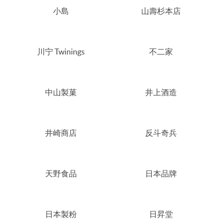
小島
山壽杉本店
川宁 Twinings
不二家
中山製菓
井上酒造
井崎商店
反斗奇兵
天野食品
日本品牌
日本製粉
日昇堂