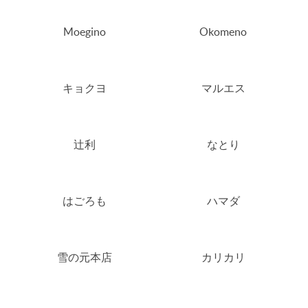
Moegino
Okomeno
キョクヨ
マルエス
辻利
なとり
はごろも
ハマダ
雪の元本店
カリカリ