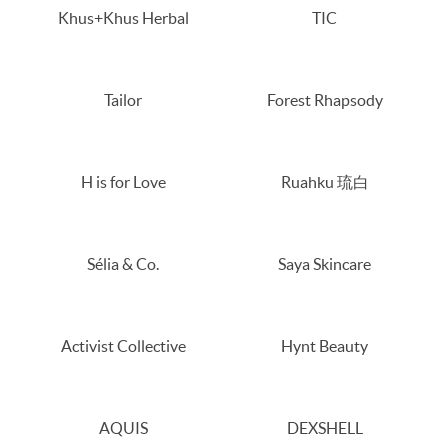
Khus+Khus Herbal
TIC
Tailor
Forest Rhapsody
H is for Love
Ruahku 琉白
Sélia & Co.
Saya Skincare
Activist Collective
Hynt Beauty
AQUIS
DEXSHELL