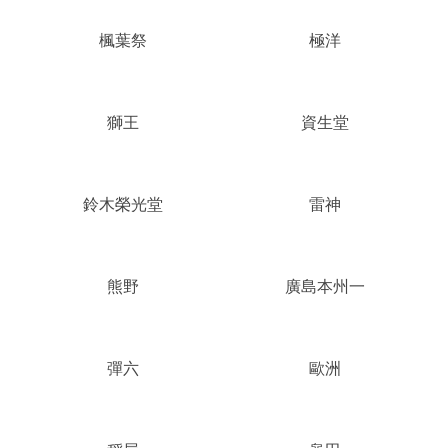
楓葉祭
極洋
獅王
資生堂
鈴木榮光堂
雷神
熊野
廣島本州一
彈六
歐洲