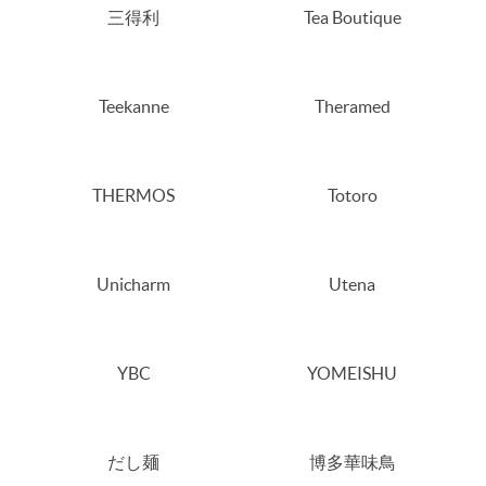
三得利
Tea Boutique
Teekanne
Theramed
THERMOS
Totoro
Unicharm
Utena
YBC
YOMEISHU
だし麺
博多華味鳥