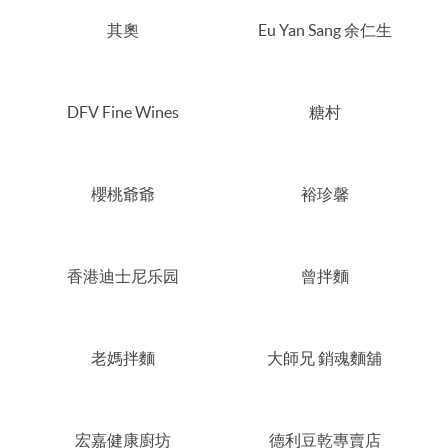
其奧
Eu Yan Sang 余仁生
DFV Fine Wines
糖村
櫻桃爺爺
裕珍馨
香港迪士尼乐园
曾拌麵
老媽拌麵
大師兄 銷魂麵舖
宏嘉健康廚坊
德利豆乾專賣店