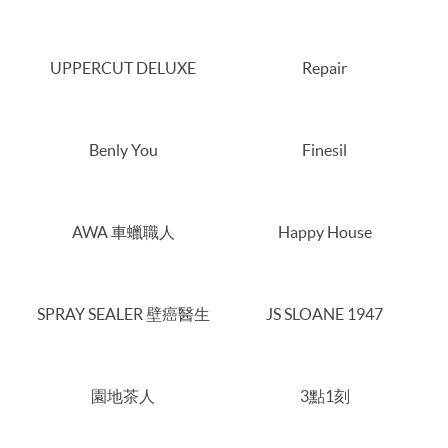
UPPERCUT DELUXE
Repair
Benly You
Finesil
AWA 車蠟職人
Happy House
SPRAY SEALER 壁癌醫生
JS SLOANE 1947
園地茶人
3點1刻