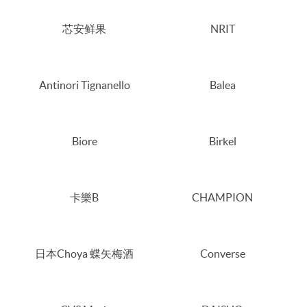
芯安鲜果
NRIT
Antinori Tignanello
Balea
Biore
Birkel
卡樂B
CHAMPION
日本Choya 蝶矢梅酒
Converse