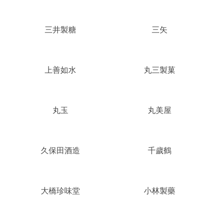
三井製糖
三矢
上善如水
丸三製菓
丸玉
丸美屋
久保田酒造
千歲鶴
大橋珍味堂
小林製藥