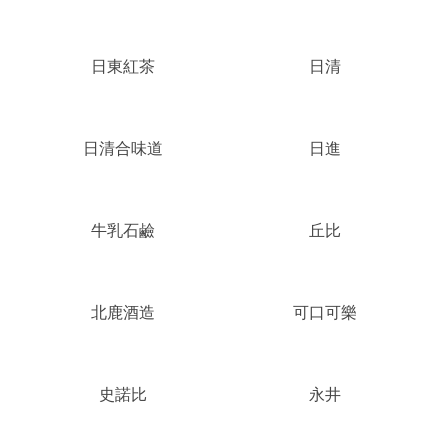
日東紅茶
日清
日清合味道
日進
牛乳石鹼
丘比
北鹿酒造
可口可樂
史諾比
永井