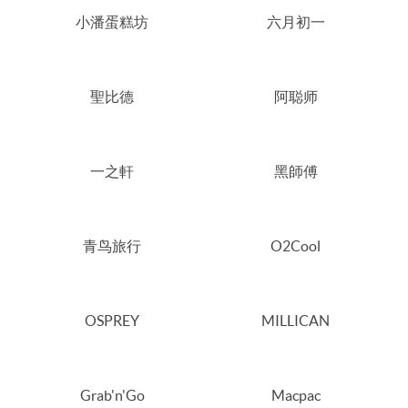
小潘蛋糕坊
六月初一
聖比德
阿聪师
一之軒
黑師傅
青鸟旅行
O2Cool
OSPREY
MILLICAN
Grab'n'Go
Macpac