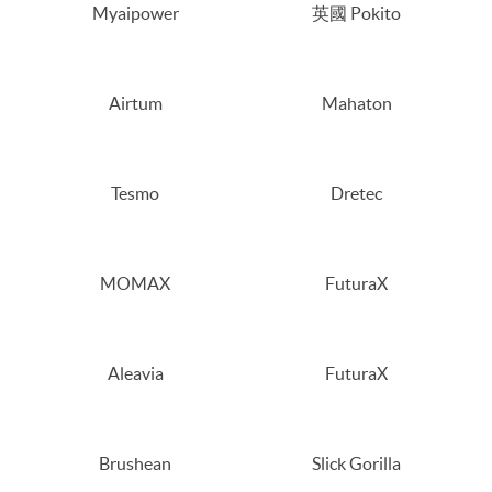
Myaipower
英國 Pokito
Airtum
Mahaton
Tesmo
Dretec
MOMAX
FuturaX
Aleavia
FuturaX
Brushean
Slick Gorilla