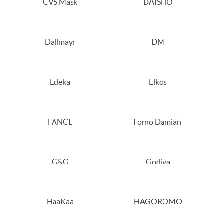
CVS Mask
DAISHO
Dallmayr
DM
Edeka
Elkos
FANCL
Forno Damiani
G&G
Godiva
HaaKaa
HAGOROMO