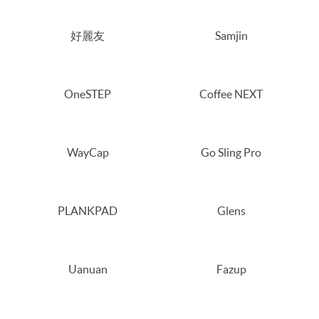
好麗友
Samjin
OneSTEP
Coffee NEXT
WayCap
Go Sling Pro
PLANKPAD
Glens
Uanuan
Fazup