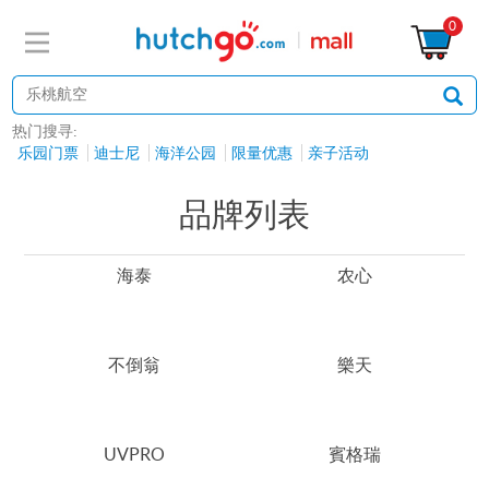
0
热门搜寻:
乐园门票
迪士尼
海洋公园
限量优惠
亲子活动
品牌列表
海泰
农心
不倒翁
樂天
UVPRO
賓格瑞