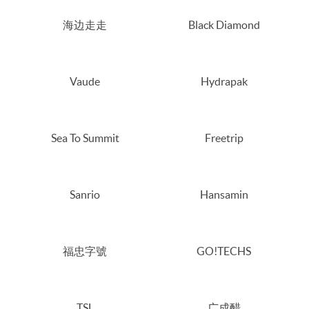
海边走走
Black Diamond
Vaude
Hydrapak
Sea To Summit
Freetrip
Sanrio
Hansamin
福忠字號
GO!TECHS
TSL
广成醋