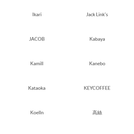
Ikari
Jack Link's
JACOB
Kabaya
Kamill
Kanebo
Kataoka
KEYCOFFEE
Koelln
高絲