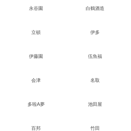
永谷園
白鶴酒造
立頓
伊多
伊藤園
伍魚福
会津
名取
多啦A夢
池田屋
百邦
竹田