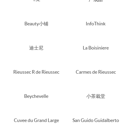
Beauty小铺
InfoThink
迪士尼
La Boisiniere
Rieussec R de Rieussec
Carmes de Rieussec
Beychevelle
小茶栽堂
Cuvee du Grand Large
San Guido Guidalberto