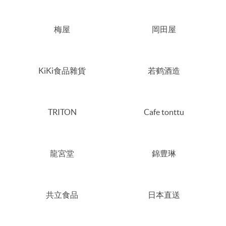
梅屋
岡田屋
KiKi食品雜貨
若鹤酒造
TRITON
Cafe tonttu
龍宮堂
錦豊琳
共立食品
日本直送