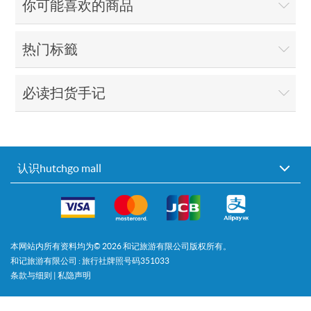
你可能喜欢的商品
热门标籤
必读扫货手记
认识hutchgo mall
本网站内所有资料均为©
2026
和记旅游有限公司版权所有。
和记旅游有限公司 : 旅行社牌照号码351033
条款与细则
|
私隐声明