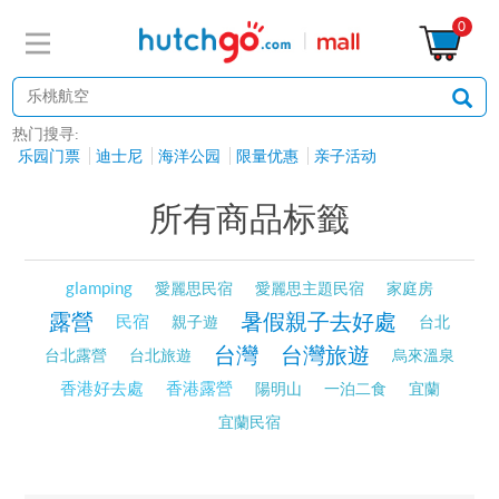
0
热门搜寻:
乐园门票
迪士尼
海洋公园
限量优惠
亲子活动
所有商品标籤
glamping
愛麗思民宿
愛麗思主題民宿
家庭房
露營
暑假親子去好處
民宿
親子遊
台北
台灣
台灣旅遊
台北露營
台北旅遊
烏來溫泉
香港好去處
香港露營
陽明山
一泊二食
宜蘭
宜蘭民宿