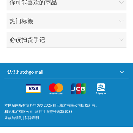
你可能喜欢的商品
热门标籤
必读扫货手记
认识hutchgo mall
本网站内所有资料均为©
2026
和记旅游有限公司版权所有。
和记旅游有限公司 : 旅行社牌照号码351033
条款与细则
|
私隐声明