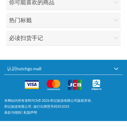
你可能喜欢的商品
热门标籤
必读扫货手记
认识hutchgo mall
本网站内所有资料均为©
2026
和记旅游有限公司版权所有。
和记旅游有限公司 : 旅行社牌照号码351033
条款与细则
|
私隐声明