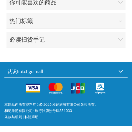
你可能喜欢的商品
热门标籤
必读扫货手记
认识hutchgo mall
本网站内所有资料均为©
2026
和记旅游有限公司版权所有。
和记旅游有限公司 : 旅行社牌照号码351033
条款与细则
|
私隐声明