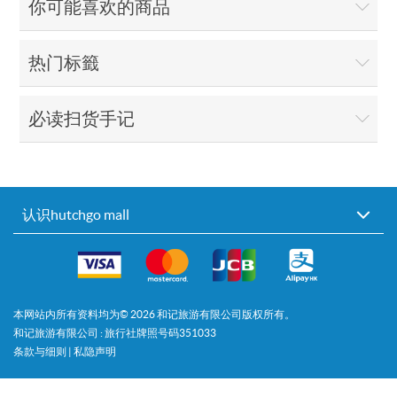
你可能喜欢的商品
热门标籤
必读扫货手记
认识hutchgo mall
本网站内所有资料均为©
2026
和记旅游有限公司版权所有。
和记旅游有限公司 : 旅行社牌照号码351033
条款与细则
|
私隐声明