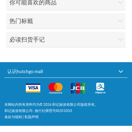
你可能喜欢的商品
热门标籤
必读扫货手记
认识hutchgo mall
本网站内所有资料均为©
2026
和记旅游有限公司版权所有。
和记旅游有限公司 : 旅行社牌照号码351033
条款与细则
|
私隐声明