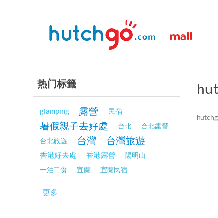
|
热门标籤
hu
露營
glamping
民宿
hut
暑假親子去好處
台北
台北露營
台灣
台灣旅遊
台北旅遊
香港好去處
香港露營
陽明山
一泊二食
宜蘭
宜蘭民宿
更多