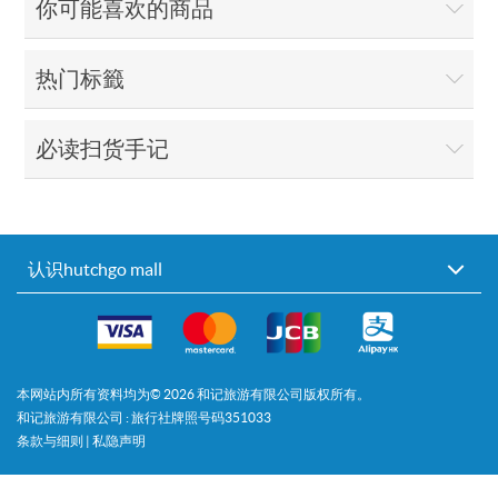
你可能喜欢的商品
热门标籤
必读扫货手记
认识hutchgo mall
本网站内所有资料均为©
2026
和记旅游有限公司版权所有。
和记旅游有限公司 : 旅行社牌照号码351033
条款与细则
|
私隐声明