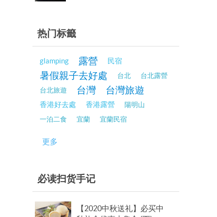
热门标籤
露營
glamping
民宿
暑假親子去好處
台北
台北露營
台灣
台灣旅遊
台北旅遊
香港好去處
香港露營
陽明山
一泊二食
宜蘭
宜蘭民宿
更多
必读扫货手记
【2020中秋送礼】必买中