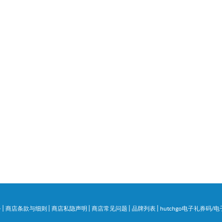
|
|
|
|
|
务
商店条款与细则
商店私隐声明
商店常见问题
品牌列表
hutchgo电子礼券码