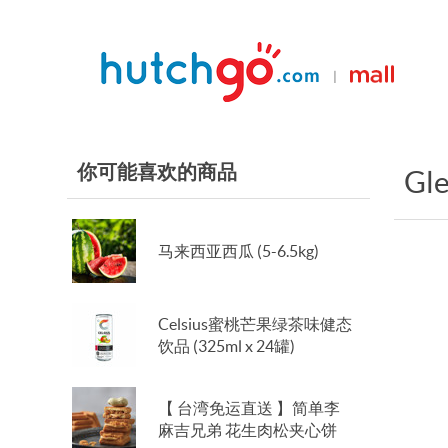
|
你可能喜欢的商品
Gl
马来西亚西瓜 (5-6.5kg)
Celsius蜜桃芒果绿茶味健态
饮品 (325ml x 24罐)
【 台湾免运直送 】简单李
麻吉兄弟 花生肉松夹心饼