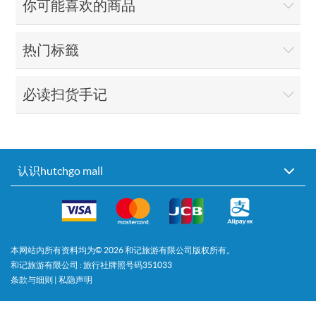
你可能喜欢的商品
热门标籤
必读扫货手记
认识hutchgo mall
本网站内所有资料均为©
2026
和记旅游有限公司版权所有。
和记旅游有限公司 : 旅行社牌照号码351033
条款与细则
|
私隐声明