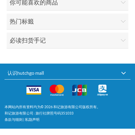
你可能喜欢的商品
热门标籤
必读扫货手记
认识hutchgo mall
本网站内所有资料均为©
2026
和记旅游有限公司版权所有。
和记旅游有限公司 : 旅行社牌照号码351033
条款与细则
|
私隐声明