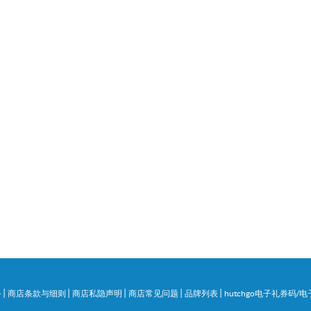
|
|
|
|
|
务
商店条款与细则
商店私隐声明
商店常见问题
品牌列表
hutchgo电子礼券码