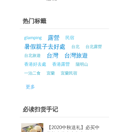
热门标籤
露營
glamping
民宿
暑假親子去好處
台北
台北露營
台灣
台灣旅遊
台北旅遊
香港好去處
香港露營
陽明山
一泊二食
宜蘭
宜蘭民宿
更多
必读扫货手记
【2020中秋送礼】必买中