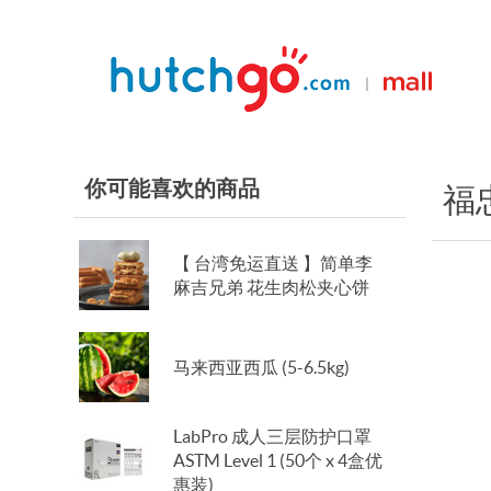
|
你可能喜欢的商品
福
【 台湾免运直送 】简单李
麻吉兄弟 花生肉松夹心饼
马来西亚西瓜 (5-6.5kg)
LabPro 成人三层防护口罩
ASTM Level 1 (50个 x 4盒优
惠装)