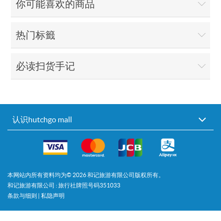
你可能喜欢的商品
热门标籤
必读扫货手记
认识hutchgo mall
本网站内所有资料均为©
2026
和记旅游有限公司版权所有。
和记旅游有限公司 : 旅行社牌照号码351033
条款与细则
|
私隐声明