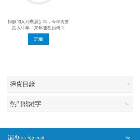
轉眼間又到農曆新年，今年將要
踏入牛年，來年運程如何？
hutchgo mall 圑隊祝你有更好的
詳細
一年，事事順利，心想事成，身
體健康！
掃貨目錄
熱門關鍵字
認識hutchgo mall