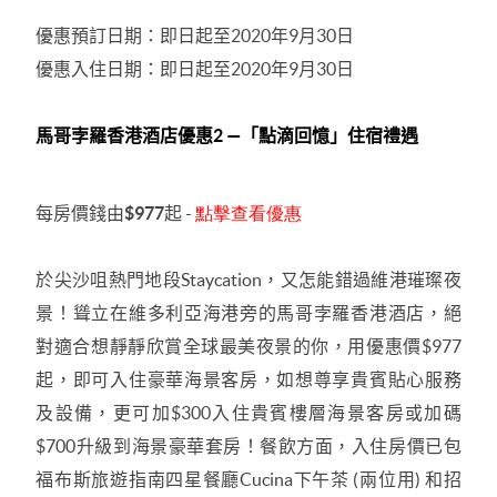
優惠預訂日期：即日起至
2020
年
9
月
30
日
優惠入住日期：即日起至
2020
年
9
月
30
日
馬哥孛羅香港酒店優惠
2
—
「點滴回憶」住宿禮遇
每房價錢由
$977
起
-
點擊查看優惠
於尖沙咀熱門地段
Staycation
，又怎能錯過維港璀璨夜
景！聳立在維多利亞海港旁的馬哥孛羅香港酒店，絕
對適合想靜靜欣賞全球最美夜景的你，用優惠價
$977
起，即可入住豪華海景客房，如想尊享貴賓貼心服務
及設備，更可加
$300
入住貴賓樓層海景客房或加碼
$700
升級到海景豪華套房！餐飲方面，入住房價已包
福布斯旅遊指南四星餐廳
Cucina
下午茶
(
兩位用
)
和招