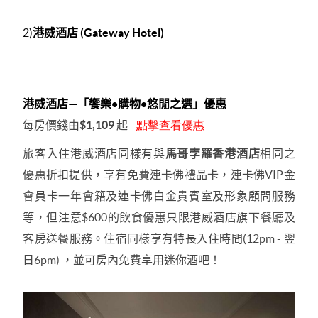
2)
港威酒店
(Gateway Hotel)
港威酒店
—
「饗樂
•
購物
•
悠閒之選」優惠
每房價錢由
$1,109
起
-
點擊查看優惠
旅客入住港威酒店同樣有與
馬哥孛羅香港酒店
相同之
優惠折扣提供，享有免費
連卡佛禮品卡，連卡佛
VIP
金
會員卡一年會籍及連卡佛白金貴賓室及形象顧問服務
等，
但注意
$600
的飲食優惠只限港威酒店旗下餐廳及
客房送餐服務。住宿同樣享有特長入住時間
(12pm -
翌
日
6pm)
，並可房內免費享用迷你酒吧！