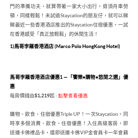
門的準備功夫，就算帶著一家大小出行，毋須舟車勞
頓，同樣輕鬆！未試過
Staycation
的朋友仔，就可以睇
睇
最近一些香港酒店推出的
Staycation
住宿優惠
，一試
在香港感受「真正放輕鬆」的休閒生活！
1)
馬哥孛羅香港酒店
(Marco Polo HongKong Hotel)
馬哥孛羅香港酒店優惠
1
—
「饗樂
•
購物
•
悠閒之選」優
惠
每房價錢由
$1,219
起
-
點擊查看優惠
購物、飲食、住宿優惠
Triple UP
！一次
Staycation
，同
時享多個消費、飲食、住宿優惠！入住高級客房，即
送連卡佛禮品卡，還即送連卡佛
VIP
金會員卡一年會籍