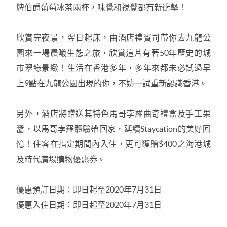
牌伯爵葡萄冰茶兩杯，味覺和視覺都有新衝擊！
欣賞完夜景，翌日起床，由酒店禮賓司帶你去九龍公
園來一場晨曦生態之旅，欣賞這片有著
50
年歷史的城
市翠綠景緻！生活在香港多年，多年來都未必試過早
上
9
點在九龍公園出現的你，不妨一試重新認識香港。
另外，酒店將贈送其特色馬哥孛羅曲奇禮盒及手工果
醬，以馬哥孛羅體驗帶回家，延續
Staycation
的美好回
憶！
住客在指定期間內入住，更可獲贈
$400
之海港城
及時代廣場購物優惠券。
優惠預訂日期：即日起至
2020
年
7
月
31
日
優惠入住日期：即日起至
2020
年
7
月
31
日