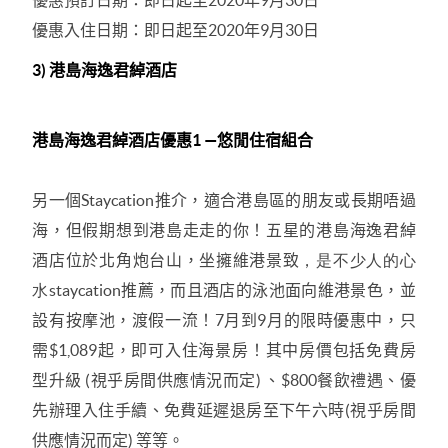
優惠入住日期：即日起至
2020
年
9
月
30
日
3)
港島海逸君綽酒店
港島海逸君綽酒店優惠
1
—悠閒住宿組合
另一個
Staycation
推介，適合港島區的朋友或長期唔過
海，但假期想到港島走走的你！五星的港島海逸君綽
酒店位於北角炮台山，坐擁維港景致
，是不少人的心
水staycation
推薦，而且酒店的泳池面向維港景色，並
設有按摩池，渡假一流！
7
月到
9
月的限時優惠中，只
需
$1,089
起，即可入住海景房！其中房價包括
免費房
型升級
(
視乎房間供應情況而定
)
、
$800
餐飲禮遇、優
先辦理入住手續、免費延遲退房至下午六時
(
視乎房間
供應情況而定
)
等等。