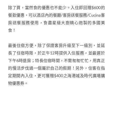
除了買，當然食的優惠也不能少。入住即回贈
$600
的
餐飲優惠，可以酒店內的餐廳
/
客房送餐服務
/Cucina
客
房送餐服務使用，食盡星級大廚精心炮製的多國美
食！
最後住宿方便，除了保證客房升級至下一級別，並延
長了住宿時限，於正午
12
時提供入住服務，並最遲於
下午
6
時退房；特長住宿時間，不需匆匆忙忙，用真正
的慢活步伐過一個屬於自己的假期！另外，住客在指
定期間內入住，更可獲贈
$400
之海港城及時代廣場購
物優惠券。