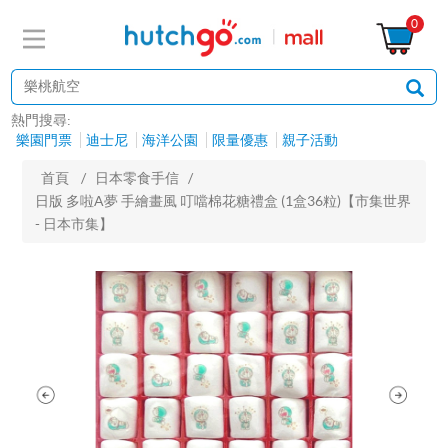
0
熱門搜尋:
樂園門票
迪士尼
海洋公園
限量優惠
親子活動
首頁
/
日本零食手信
/
日版 多啦A夢 手繪畫風 叮噹棉花糖禮盒 (1盒36粒)【市集世界
- 日本市集】