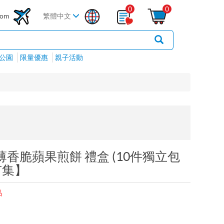
0
0
com
繁體中文
公園
限量優惠
親子活動
超薄香脆蘋果煎餅 禮盒 (10件獨立包
市集】
品