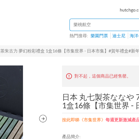
hutchgo.
熱門搜尋:
樂園門票
迪士尼
海洋
抹茶朱古力 夢幻粉彩禮盒 1盒16條【市集世界 - 日本市集】#賀年禮盒#新
對不起，這個商品已經售罄。
日本 丸七製茶ななや 
1盒16條【市集世界 
按此即睇《市集世界》
每週更新激減產
產品簡介: