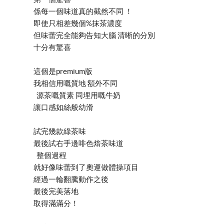
係每一個味道真的截然不同 ！
即使只相差幾個%抹茶濃度
但味蕾完全能夠告知大腦 清晰的分別
十分有驚喜
這個是premium版
我相信用嘅質地 額外不同
源茶嘅質素 同埋用嘅牛奶
讓口感如絲般幼滑
試完幾款綠茶味
最後試右手邊啡色焙茶味道
整個過程
就好像味蕾到了奧運做體操項目
經過一輪翻騰動作之後
最後完美落地
取得滿滿分！