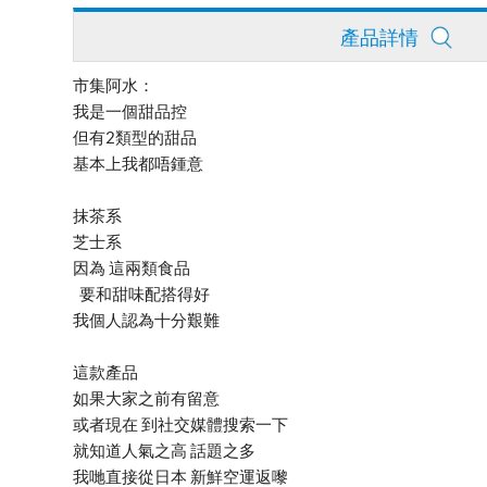
產品詳情
市集阿水：
我是一個甜品控
但有2類型的甜品
基本上我都唔鍾意
抹茶系
芝士系
因為 這兩類食品
要和甜味配搭得好
我個人認為十分艱難
這款產品
如果大家之前有留意
或者現在 到社交媒體搜索一下
就知道人氣之高 話題之多
我哋直接從日本 新鮮空運返嚟