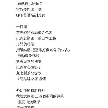
雖然自己唔鍾意
當然要即試一試
睇下是否名副其實
一打開
首先純黑和紙燙金包裝
已經彰顯第一重日本工藝
打開的時候
摺紙結構 把整排好像 粉彩的朱古力
自動微微托起
熟悉日本的朋友
已經會心微笑了
丸七製茶ななや
世紀品牌 名不虛傳
夢幻般的粉彩排列
我隨意揀咗 三四個不同的綠茶
濃度 由淺至深
第一個驚喜