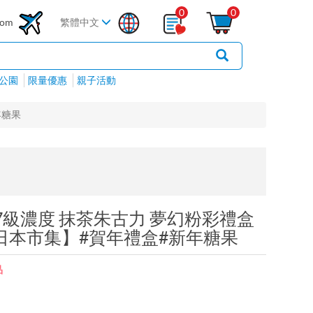
0
0
com
繁體中文
公園
限量優惠
親子活動
年糖果
7級濃度 抹茶朱古力 夢幻粉彩禮盒
- 日本市集】#賀年禮盒#新年糖果
品