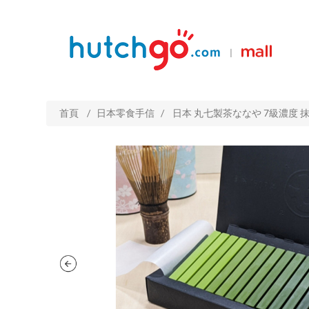
|
首頁
/
日本零食手信
/
日本 丸七製茶ななや 7級濃度 