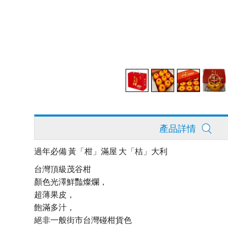
產品詳情
過年必備 黃「柑」滿屋 大「桔」大利
台灣頂級茂谷柑
顏色光澤鮮豔燦爛，
超薄果皮，
飽滿多汁，
絕非一般街市台灣碰柑貨色