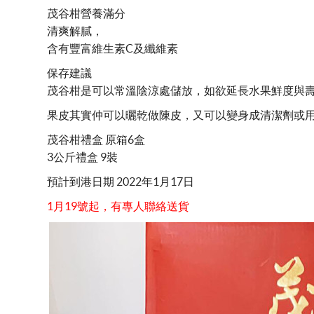
茂谷柑營養滿分
清爽解膩，
含有豐富維生素C及纖維素
保存建議
茂谷柑是可以常溫陰涼處儲放，如欲延長水果鮮度與
果皮其實仲可以曬乾做陳皮，又可以變身成清潔劑或
茂谷柑禮盒 原箱6盒
3公斤禮盒 9裝
預計到港日期 2022年1月17日
1月19號起，有專人聯絡送貨