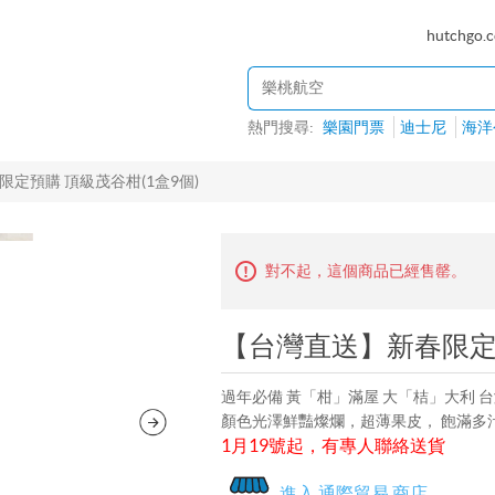
hutchgo.
熱門搜尋:
樂園門票
迪士尼
海洋
定預購 頂級茂谷柑(1盒9個)
對不起，這個商品已經售罄。
【台灣直送】新春限定預
過年必備 黃「柑」滿屋 大「桔」大利 
顏色光澤鮮豔燦爛，超薄果皮， 飽滿多
1月19號起，有專人聯絡送貨
進入 通際貿易 商店