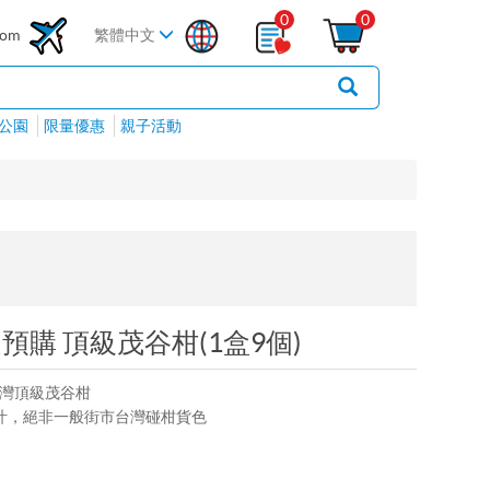
0
0
com
繁體中文
公園
限量優惠
親子活動
購 頂級茂谷柑(1盒9個)
台灣頂級茂谷柑
汁，絕非一般街市台灣碰柑貨色