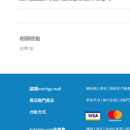
相關標籤
台灣
(3)
|
認識hutchgo mall
關於網上商店
聯絡客戶服
|
|
商店熱門產品
零食手信
旅行必備
活動
付款方式
|
|
|
hutchgo.com的服務
機票
酒店
自由行套票
熱