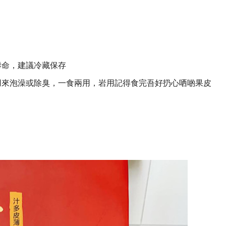
壽命，建議冷藏保存
用來泡澡或除臭，一食兩用，岩用記得食完吾好扔心哂啲果皮