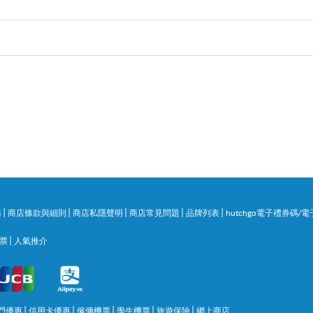
|
|
|
|
|
務
商店條款與細則
商店私隱聲明
商店常見問題
品牌列表
hutchgo電子禮券碼
|
門票
人氣推介
|
|
|
|
|
門優惠
信用卡優惠
僱傭機票
學生機票
旅遊保險
網上商店