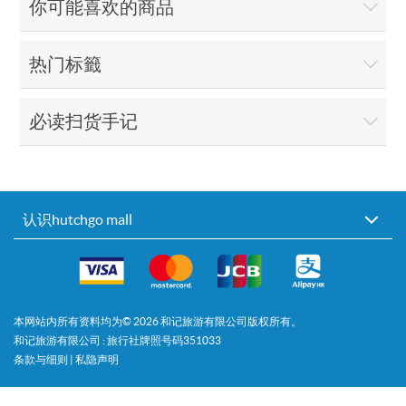
你可能喜欢的商品
热门标籤
必读扫货手记
认识hutchgo mall
本网站内所有资料均为©
2026
和记旅游有限公司版权所有。
和记旅游有限公司 : 旅行社牌照号码351033
条款与细则
|
私隐声明