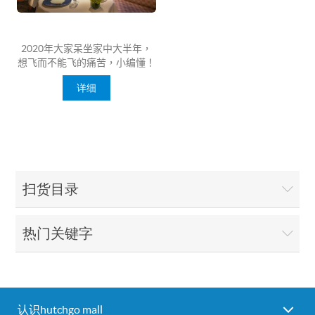
2020
年大家呆坐家中大半年，
想飞而不能飞的痛苦，小编懂！
不过就算无法出国，我们仍可以
详细
「去旅行」！
Staycation
「宅度
假」
近年超流行，是一种全新假
日体验，就算无法出走，大家都
可在自己居住的城市当中，探索
在地的景点与行程；并可大大减
轻
出远门的準备功夫，就算带著
一家大小出行，毋须舟车劳顿，
扫货目录
同样轻松！未试过
Staycation
的
朋友仔，就可以睇睇
最近一些香
港酒店推出的
Staycation
住宿优
惠
热门关键字
，一试在香港感受「真正放轻
松」的休閒生活！
认识hutchgo mall